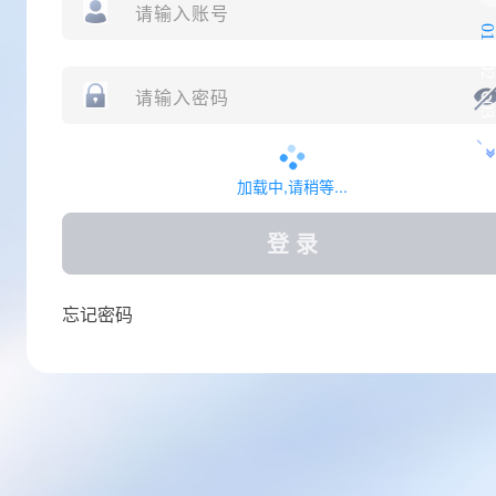
加载中,请稍等...
登 录
忘记密码