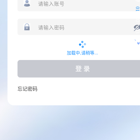
加载中,请稍等...
登 录
忘记密码